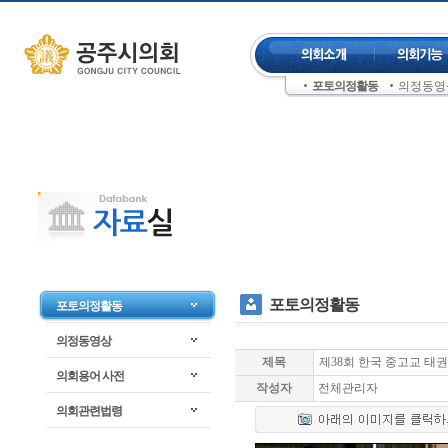
컨텐츠 바로가기
주메뉴 건너뛰기
포토의정활동
의정동영
좌측메뉴 건너뛰기
포토의정활동
포토의정활동
의정동영상
제목
제38회 한국 중고교 태
의회용어 사전
작성자
전체관리자
의회관련법령