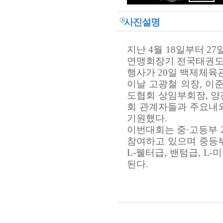
사진설명
지난 4월 18일부터 2
연맹회장기 전국태권도 
행사가 20일 백제체육
이날 고광철 의장, 이
도협회 상임부회장, 양
회 관계자들과 주요내
기원했다.
이번대회는 중·고등부 2
참여하고 있으며 중등부
L-웰터급, 밴텀급, L
된다.