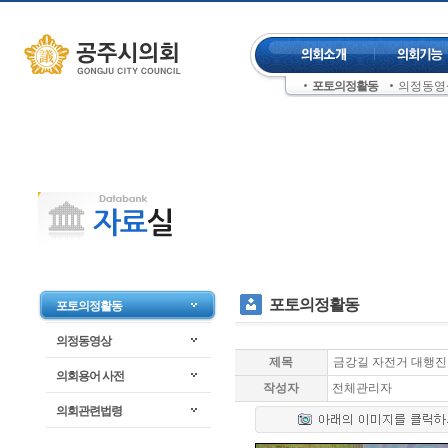
컨텐츠 바로가기
주메뉴 건너뛰기
포토의정활동
의정동영
좌측메뉴 건너뛰기
포토의정활동
포토의정활동
의정동영상
제목
금강길 자전거 대행진
의회용어 사전
작성자
전체관리자
의회관련법령