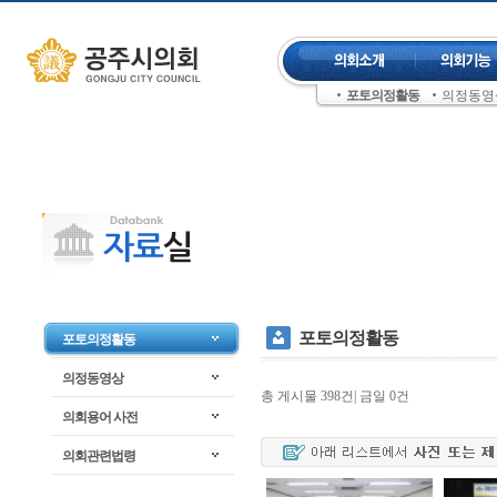
컨텐츠 바로가기
주메뉴 건너뛰기
포토의정활동
의정동영
좌측메뉴 건너뛰기
포토의정활동
포토의정활동
의정동영상
총 게시물 398건| 금일 0건
의회용어 사전
의회관련법령