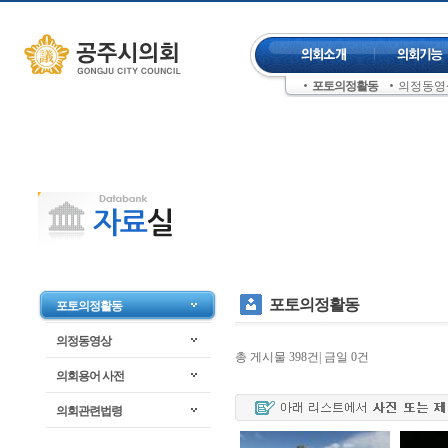
컨텐츠 바로가기
주메뉴 건너뛰기
포토의정활동
의정동영
좌측메뉴 건너뛰기
포토의정활동
포토의정활동
의정동영상
총 게시물 398건| 금일 0건
의회용어 사전
의회관련법령