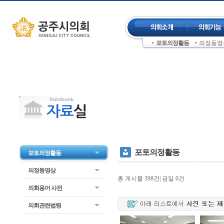
컨텐츠 바로가기
주메뉴 건너뛰기
포토의정활동
의정동영
좌측메뉴 건너뛰기
포토의정활동
포토의정활동
의정동영상
총 게시물 398건| 금일 0건
의회용어 사전
의회관련법령