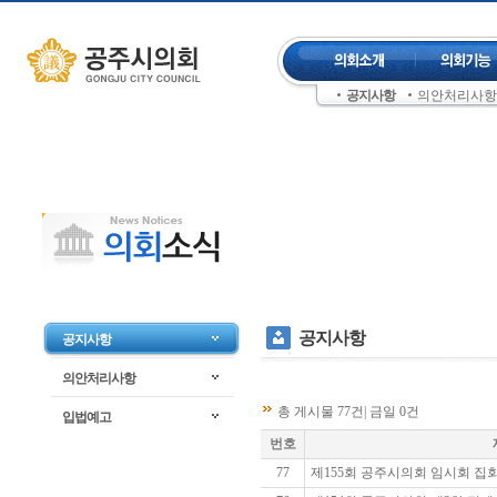
컨텐츠 바로가기
주메뉴 건너뛰기
공지사항
의안처리사항
좌측메뉴 건너뛰기
공지사항
공지사항
의안처리사항
총 게시물 77건| 금일 0건
입법예고
번호
77
제155회 공주시의회 임시회 집