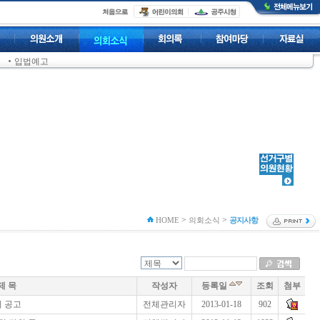
입법예고
>
>
HOME
의회소식
공지사항
제 목
작성자
등록일
조회
첨부
회 공고
전체관리자
2013-01-18
902