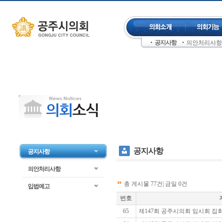
컨텐츠 바로가기
주메뉴 건너뛰기
공지사항
의안처리사항
좌측메뉴 건너뛰기
공지사항
공지사항
의안처리사항
총 게시물 77건| 금일 0건
입법예고
번호
65
제147회 공주시의회 임시회 집