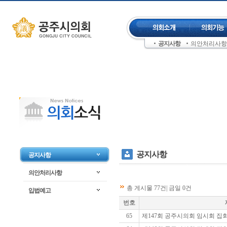
컨텐츠 바로가기
주메뉴 건너뛰기
공지사항
의안처리사항
좌측메뉴 건너뛰기
공지사항
공지사항
의안처리사항
총 게시물 77건| 금일 0건
입법예고
번호
65
제147회 공주시의회 임시회 집