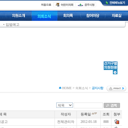
입법예고
>
>
HOME
의회소식
공지사항
제 목
작성자
등록일
조회
첨부
회공고
전체관리자
2012-01-18
888