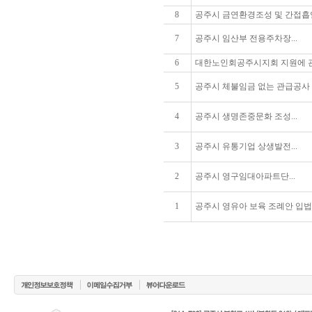
8
공주시 금연환경조성 및 간접흡
7
공주시 임산부 전용주차장...
6
대한노인회공주시지회 지원에 관
5
공주시 체불임금 없는 관급공사
4
공주시 생명존중문화 조성...
3
공주시 유통기업 상생발전...
2
공주시 영구임대아파트단...
1
공주시 영유아 보육 조례안 입